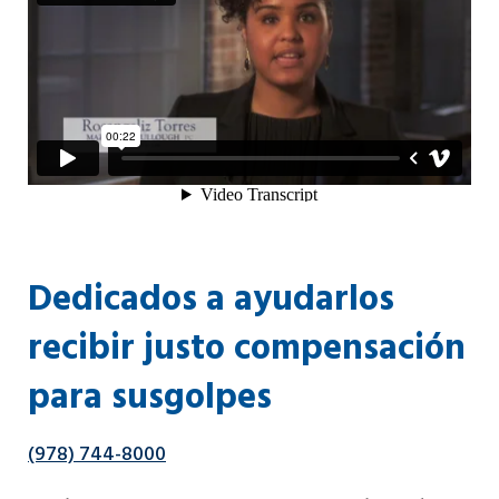
Dedicados a ayudarlos
recibir justo compensación
para susgolpes
(978) 744-8000