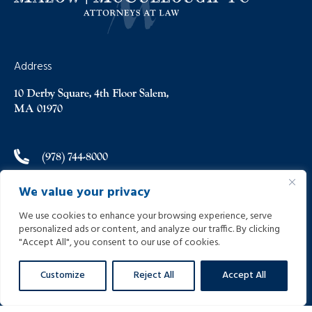
Address
10 Derby Square, 4th Floor Salem,
MA 01970
(978) 744-8000
We value your privacy
(978) 744-8012
We use cookies to enhance your browsing experience, serve
personalized ads or content, and analyze our traffic. By clicking
info@helpinginjured.com
"Accept All", you consent to our use of cookies.
Customize
Reject All
Accept All
Please select desired language: